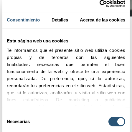
Consentimiento
Detalles
Acerca de las cookies
Puntos
Esta página web usa cookies
destacados
Te informamos que el presente sitio web utiliza cookies 
propias y de terceros con las siguientes 
finalidades: necesarias que permiten el buen 
funcionamiento de la web y ofrecerte una experiencia 
Solicitar información
personalizada. De preferencia, que, si lo autorizas, 
recordarán tus preferencias en el sitio web. Estadísticas, 
01
que, si lo autorizas, analizarán tu visita al sitio web con 
Protección
fines estadísticos. De marketing o publicidad 
integral
comportamental las cuales analizarán tu visita al sitio 
web con la finalidad de analizar tu perfil, ofrecerte 
Selección
publicidad, personalizar los anuncios y medir su 
Necesarias
de
02
efectividad. Pulsa 
aquí
 para consultar la Política de 
consentimiento
Asesoramiento