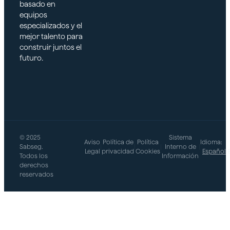
basado en
equipos
especializados y el
mejor talento para
construir juntos el
futuro.
© 2025
Sistema
Aviso
Política de
Política
Idioma:
Sabseg.
|
|
|
Interno de
|
Legal
privacidad
Cookies
Español
Todos los
Información
derechos
reservados