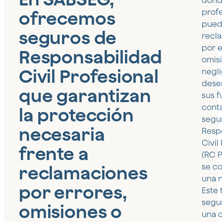
dond
ofrecemos
prof
pued
seguros de
recl
por e
Responsabilidad
omis
Civil Profesional
negli
dese
que garantizan
sus f
cont
la protección
segu
necesaria
Resp
Civil
frente a
(RC P
reclamaciones
se co
una 
por errores,
Este 
segu
omisiones o
una 