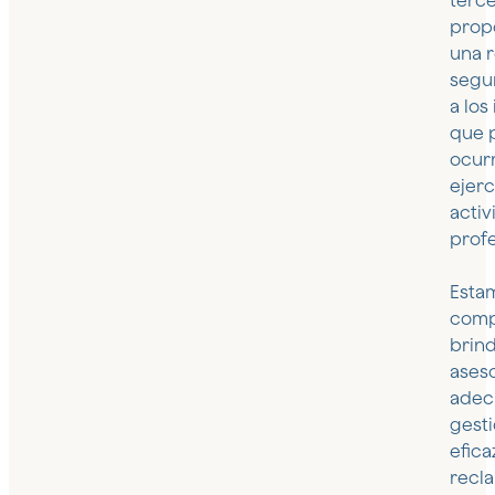
terce
prop
una 
segu
a los
que 
ocurr
ejerc
activ
profe
Esta
comp
brin
ases
adec
gest
efica
recl