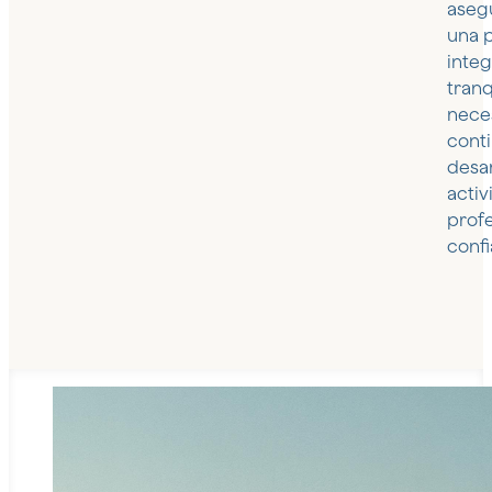
aseg
una 
integ
tranq
nece
cont
desar
activ
prof
confi