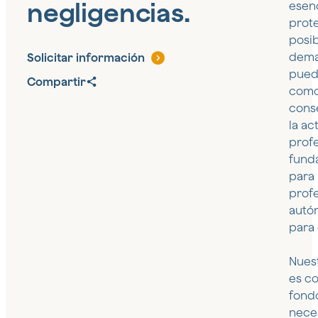
negligencias.
esenc
prot
posi
dema
Solicitar información
pued
Compartir
com
cons
la ac
profe
fund
para
prof
autó
para
Nues
es c
fondo
nece