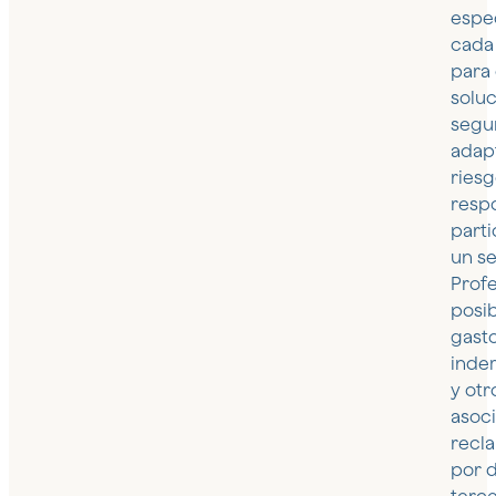
espe
cada
para
solu
segu
adap
riesg
resp
parti
un s
Profe
posib
gasto
inde
y otr
asoc
recl
por 