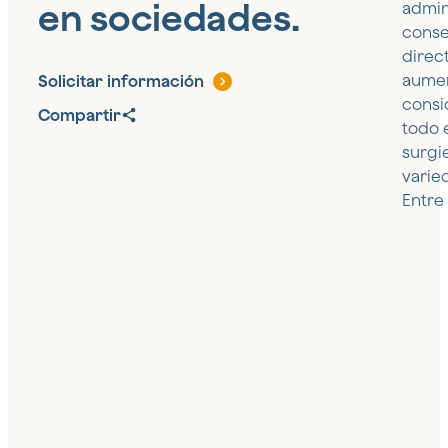
en sociedades.
admin
conse
direc
aume
Solicitar información
consi
Compartir
todo 
surgi
varie
Entre 