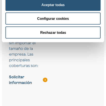
ofrecer las
Aceptar todas
coberturas
adecuadas para
Configurar cookies
cada sector,
ubicación
geográfica y
Rechazar todas
horizonte temporal,
sin importar el
tamaño de la
empresa. Las
principales
coberturas son:
Solicitar
información