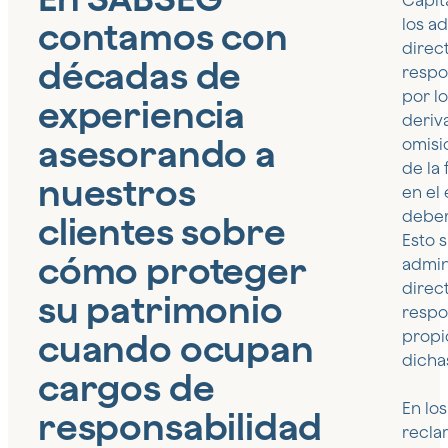
Capit
contamos con
los a
direc
décadas de
respo
por l
experiencia
deriv
asesorando a
omisi
de la 
nuestros
en el 
deber
clientes sobre
Esto s
cómo proteger
admin
direc
su patrimonio
respo
cuando ocupan
propi
dicha
cargos de
En los
responsabilidad
recla