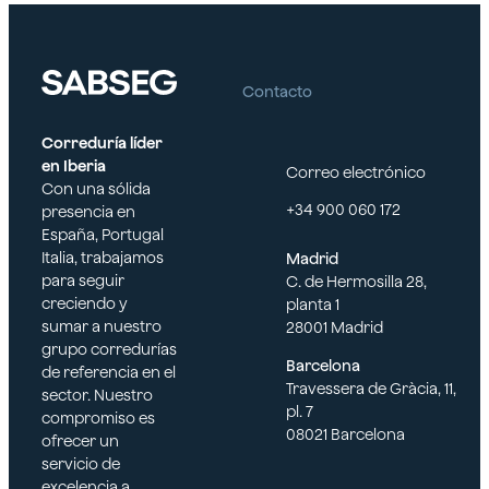
órgano de
de facto.
administración.
Cónyuges,
Empleados con
parejas de
Contacto
funciones de
hecho,
alta dirección o
herederos o
que actúan
Correduría líder
representantes
como
en Iberia
legales de los
Correo electrónico
administradores
Con una sólida
asegurados.
+34 900 060 172
de facto.
presencia en
Personas
España, Portugal
Cónyuges,
aseguradas en
Italia, trabajamos
Madrid
parejas de
su calidad de
para seguir
C. de Hermosilla 28,
hecho,
representantes
creciendo y
planta 1
herederos o
en filiales y
sumar a nuestro
28001 Madrid
representantes
entidades
grupo corredurías
legales de los
Barcelona
participadas.
de referencia en el
asegurados.
Travessera de Gràcia, 11,
sector. Nuestro
La propia
pl. 7
compromiso es
Personas
empresa
08021 Barcelona
ofrecer un
aseguradas en
también puede
servicio de
su calidad de
estar cubierta
excelencia a