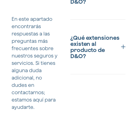
D&O?
En este apartado
encontrarás
Los seguros de D&O están
respuestas a las
diseñados para proteger
¿Qué extensiones
principalmente a los
preguntas más
existen al
miembros del equipo
frecuentes sobre
producto de
ejecutivo y de la
D&O?
nuestros seguros y
administración de una
servicios. Si tienes
empresa, incluyendo:
alguna duda
adicional, no
Miembros del
Los seguros de D&O están
dudes en
órgano de
diseñados para proteger
administración.
contactarnos;
principalmente a los
estamos aquí para
miembros del equipo
Empleados con
ayudarte.
ejecutivo y de la
funciones de
administración de una
alta dirección o
empresa, incluyendo:
que actúan
como
Miembros del
administradores