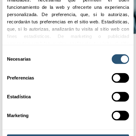
funcionamiento de la web y ofrecerte una experiencia 
personalizada. De preferencia, que, si lo autorizas, 
recordarán tus preferencias en el sitio web. Estadísticas, 
que, si lo autorizas, analizarán tu visita al sitio web con 
fines estadísticos. De marketing o publicidad 
comportamental las cuales analizarán tu visita al sitio 
web con la finalidad de analizar tu perfil, ofrecerte 
Selección
Coberturas
publicidad, personalizar los anuncios y medir su 
Necesarias
de
efectividad. Pulsa 
aquí
 para consultar la Política de 
consentimiento
Cookies.
Preferencias
Con un profundo
conocimiento de las
Estadística
características y
necesidades
Marketing
específicas de cada
cliente, nos
aseguramos de