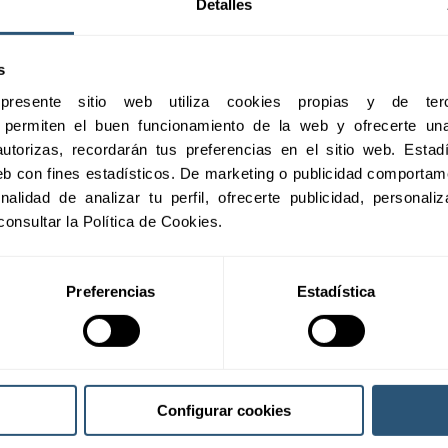
resarial
Detalles
s
esente sitio web utiliza cookies propias y de terc
PLATAFORMA DEL GESTOR DEL SERVICIO DE ATENCIÓN
e permiten el buen funcionamiento de la web y ofrecerte una 
utorizas, recordarán tus preferencias en el sitio web. Estadís
 web con fines estadísticos. De marketing o publicidad comportame
inalidad de analizar tu perfil, ofrecerte publicidad, personal
consultar la Política de Cookies.
Contacto
Sabs
Preferencias
Estadística
Correo electrónico
+34 900 060 172
Configurar cookies
Madrid