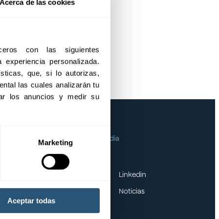
Acerca de las cookies
eros con las siguientes 
 AL CLIENTE
experiencia personalizada. 
ticas, que, si lo autorizas, 
ntal las cuales analizarán tu 
izar los anuncios y medir su 
eg Group
Media
Marketing
Especialidades
Linkedin
Sectores
Noticias
Aceptar todas
Seguros