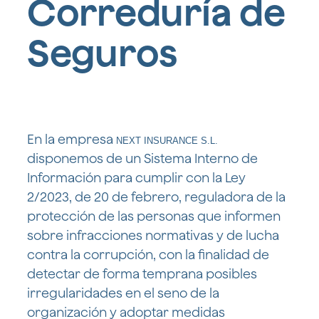
Correduría de
e ingeniería
riesgos
responsabilidad
Seguros de
tecnológicos
Seguros
civil
responsabilidad
Seguros
y media
para altos
civil profesional
Seguros de
cargos y
Seguros
daños
directivos
Seguros para
para el
materiales
el sector de
sector
Seguros
energías
turismo y
Seguro de
para obras
renovables
hostelería
previsión
de arte
En la empresa
social
NEXT INSURANCE S.L.
Seguros para
Seguros de
Seguros de
empresarial
disponemos de un Sistema Interno de
el sector retail
patrimonio
alquiler e
Información para cumplir con la Ley
cultural
inmobiliarios
2/2023, de 20 de febrero, reguladora de la
Seguros
protección de las personas que informen
para el
sector
sobre infracciones normativas y de lucha
Industrial
contra la corrupción, con la finalidad de
detectar de forma temprana posibles
Sector
Deporte
irregularidades en el seno de la
organización y adoptar medidas