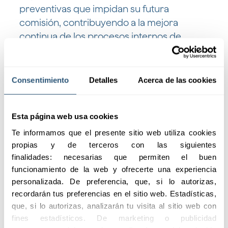
preventivas que impidan su futura
comisión, contribuyendo a la mejora
continua de los procesos internos de
control.
El Sistema Interno de Información garantiza
Consentimiento
Detalles
Acerca de las cookies
la confidencialidad de la persona que
informe de infracciones cometidas en la
Esta página web usa cookies
entidad, protegiéndole frente a
represalias, discriminaciones y cualquier
Te informamos que el presente sitio web utiliza cookies 
propias y de terceros con las siguientes 
otro tipo de trato injusto.
finalidades: necesarias que permiten el buen 
funcionamiento de la web y ofrecerte una experiencia 
La empresa garantiza también la
personalizada. De preferencia, que, si lo autorizas, 
accesibilidad al Sistema Interno de
recordarán tus preferencias en el sitio web. Estadísticas, 
Información y protección del informante a
que, si lo autorizas, analizarán tu visita al sitio web con 
través de la plataforma tecnológica
fines estadísticos. De marketing o publicidad 